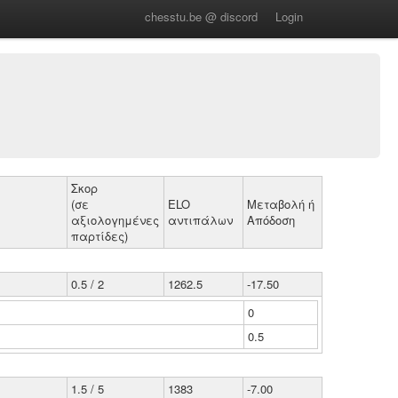
chesstu.be @ discord
Login
Σκορ
(σε
ELO
Μεταβολή ή
αξιολογημένες
αντιπάλων
Απόδοση
παρτίδες)
0.5 / 2
1262.5
-17.50
0
0.5
1.5 / 5
1383
-7.00