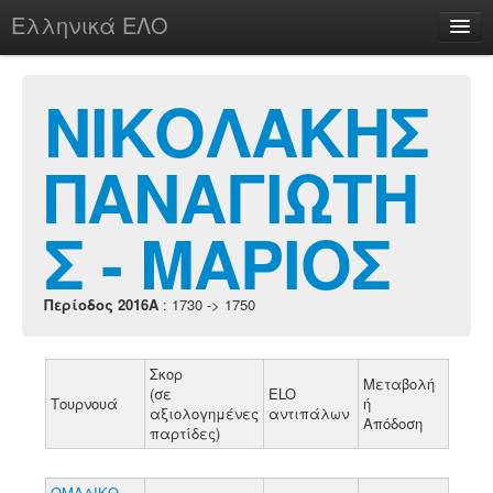
Ελληνικά ΕΛΟ
Περί
ΝΙΚΟΛΑΚΗΣ
ΠΑΝΑΓΙΩΤΗ
chesstu.be @ discord
Login
Σ - ΜΑΡΙΟΣ
Περίοδος 2016A
: 1730 -> 1750
Σκορ
Μεταβολή
(σε
ELO
Τουρνουά
ή
αξιολογημένες
αντιπάλων
Απόδοση
παρτίδες)
ΟΜΑΔΙΚΟ