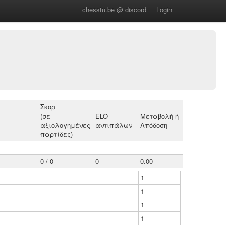
chesstu.be @ discord
Login
Σκορ
(σε
ELO
Μεταβολή ή
αξιολογημένες
αντιπάλων
Απόδοση
παρτίδες)
0 / 0
0
0.00
1
1
1
1