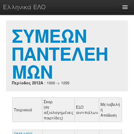
Ελληνικά ΕΛΟ
Περί
ΣΥΜΕΩΝ
ΠΑΝΤΕΛΕΗ
chesstu.be @ discord
Login
ΜΩΝ
Περίοδος 2012A
: 1000 -> 1295
Σκορ
Μεταβολή
(σε
ELO
Τουρνουά
ή
αξιολογημένες
αντιπάλων
Απόδοση
παρτίδες)
ΟΜΑΔΙΚΟ