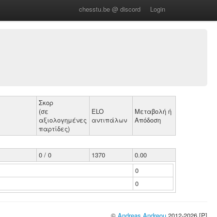
chesstu.be @ discord
Login
Σκορ
(σε
ELO
Μεταβολή ή
αξιολογημένες
αντιπάλων
Απόδοση
παρτίδες)
0 / 0
1370
0.00
0
0
©
Andreas Andreou
2012-2026 [P]