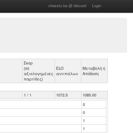
chesstu.be @ discord
Login
Σκορ
(σε
ELO
Μεταβολή ή
αξιολογημένες
αντιπάλων
Απόδοση
παρτίδες)
1 / 1
1072.5
1085.00
0
0
1
1