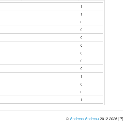
1
1
0
0
0
0
0
0
0
1
0
0
1
©
Andreas Andreou
2012-2026 [P]