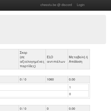
chesstu.be @ discord
Login
Σκορ
(σε
ELO
Μεταβολή ή
αξιολογημένες
αντιπάλων
Απόδοση
παρτίδες)
0 / 0
1060
0.00
1
0
0 / 0
0
0.00