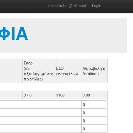
chesstu.be @ discord
Login
ΦΙΑ
Σκορ
(σε
ELO
Μεταβολή ή
αξιολογημένες
αντιπάλων
Απόδοση
παρτίδες)
0 / 0
1160
0.00
0
0
0
0