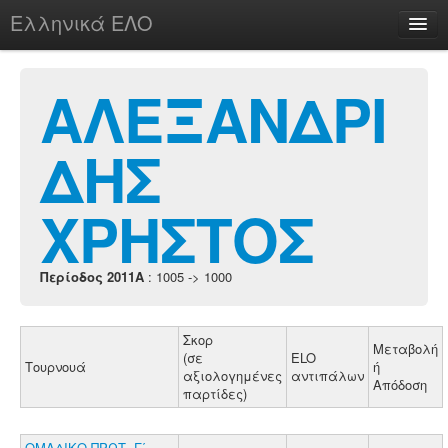
Ελληνικά ΕΛΟ
Περί
ΑΛΕΞΑΝΔΡΙ
ΔΗΣ
chesstu.be @ discord
Login
ΧΡΗΣΤΟΣ
Περίοδος 2011A
: 1005 -> 1000
Σκορ
Μεταβολή
(σε
ELO
Τουρνουά
ή
αξιολογημένες
αντιπάλων
Απόδοση
παρτίδες)
ΟΜΑΔΙΚΟ ΠΡΩΤ. Γ΄