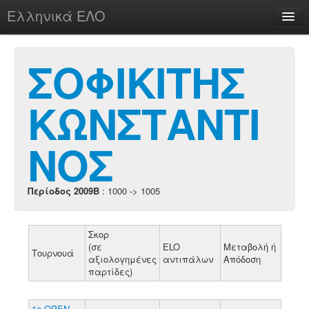
Ελληνικά ΕΛΟ
Περί
ΣΟΦΙΚΙΤΗΣ
ΚΩΝΣΤΑΝΤΙ
chesstu.be @ discord
Login
ΝΟΣ
Περίοδος 2009B
: 1000 -> 1005
Σκορ
(σε
ELO
Μεταβολή ή
Τουρνουά
αξιολογημένες
αντιπάλων
Απόδοση
παρτίδες)
1o OΡΕΝ