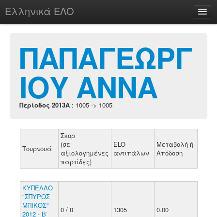
Ελληνικά ΕΛΟ
Περί
ΠΑΠΑΓΕΩΡΓ
ΙΟΥ ΑΝΝΑ
chesstu.be @ discord
Login
Περίοδος 2013A
: 1005 -> 1005
Σκορ
(σε
ELO
Μεταβολή ή
Τουρνουά
αξιολογημένες
αντιπάλων
Απόδοση
παρτίδες)
ΚΥΠΕΛΛΟ
"ΣΠΥΡΟΣ
ΜΠΙΚΟΣ"
0 / 0
1305
0.00
2012 - Β΄