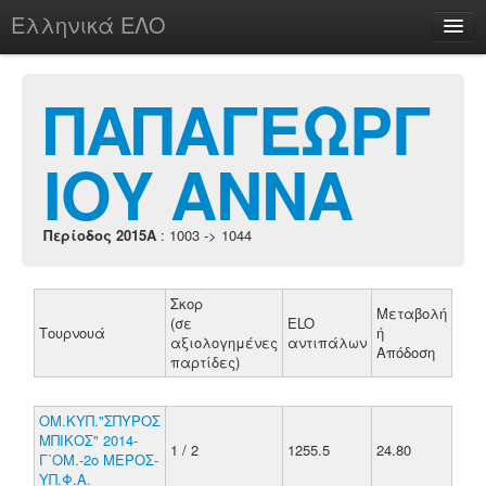
Ελληνικά ΕΛΟ
Περί
ΠΑΠΑΓΕΩΡΓ
ΙΟΥ ΑΝΝΑ
chesstu.be @ discord
Login
Περίοδος 2015A
: 1003 -> 1044
Σκορ
Μεταβολή
(σε
ELO
Τουρνουά
ή
αξιολογημένες
αντιπάλων
Απόδοση
παρτίδες)
ΟΜ.ΚΥΠ."ΣΠΥΡΟΣ
ΜΠΙΚΟΣ" 2014-
1 / 2
1255.5
24.80
Γ΄ΟΜ.-2ο ΜΕΡΟΣ-
ΥΠ.Φ.Α.