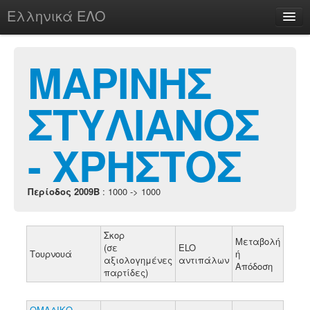
Ελληνικά ΕΛΟ
Περί
ΜΑΡΙΝΗΣ
ΣΤΥΛΙΑΝΟΣ
chesstu.be @ discord
Login
- ΧΡΗΣΤΟΣ
Περίοδος 2009B
: 1000 -> 1000
Σκορ
Μεταβολή
(σε
ELO
Τουρνουά
ή
αξιολογημένες
αντιπάλων
Απόδοση
παρτίδες)
ΟΜΑΔΙΚΟ