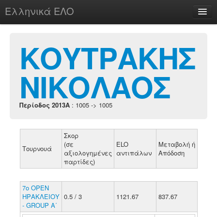
Ελληνικά ΕΛΟ
Περί
ΚΟΥΤΡΑΚΗΣ
ΝΙΚΟΛΑΟΣ
chesstu.be @ discord
Login
Περίοδος 2013A
: 1005 -> 1005
Σκορ
(σε
ELO
Μεταβολή ή
Τουρνουά
αξιολογημένες
αντιπάλων
Απόδοση
παρτίδες)
7ο ΟΡΕΝ
ΗΡΑΚΛΕΙΟΥ
0.5 / 3
1121.67
837.67
- GROUP Α΄