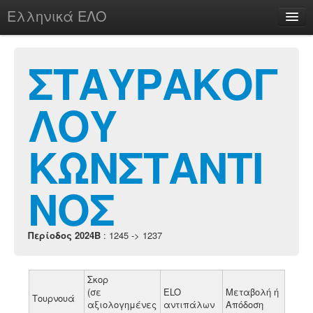
Ελληνικά ΕΛΟ
Περί
ΣΤΑΥΡΑΚΟΓ
ΛΟΥ
chesstu.be @ discord
Login
ΚΩΝΣΤΑΝΤΙ
ΝΟΣ
Περίοδος 2024B
: 1245 -> 1237
Σκορ
(σε
ELO
Μεταβολή ή
Τουρνουά
αξιολογημένες
αντιπάλων
Απόδοση