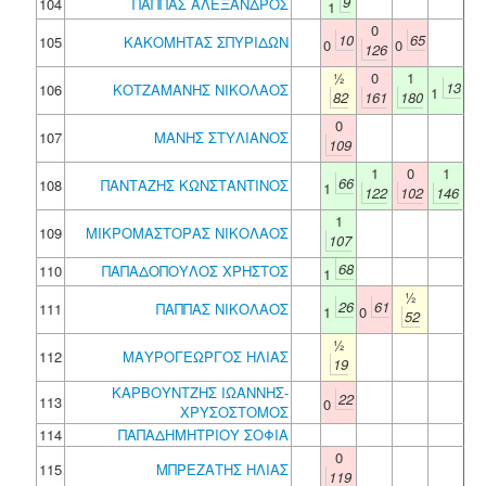
9
104
ΠΑΠΠΑΣ ΑΛΕΞΑΝΔΡΟΣ
1
0
10
65
105
ΚΑΚΟΜΗΤΑΣ ΣΠΥΡΙΔΩΝ
0
0
126
½
0
1
13
106
ΚΟΤΖΑΜΑΝΗΣ ΝΙΚΟΛΑΟΣ
1
82
161
180
0
107
ΜΑΝΗΣ ΣΤΥΛΙΑΝΟΣ
109
1
0
1
66
108
ΠΑΝΤΑΖΗΣ ΚΩΝΣΤΑΝΤΙΝΟΣ
1
122
102
146
1
109
ΜΙΚΡΟΜΑΣΤΟΡΑΣ ΝΙΚΟΛΑΟΣ
107
68
110
ΠΑΠΑΔΟΠΟΥΛΟΣ ΧΡΗΣΤΟΣ
1
½
26
61
111
ΠΑΠΠΑΣ ΝΙΚΟΛΑΟΣ
1
0
52
½
112
ΜΑΥΡΟΓΕΩΡΓΟΣ ΗΛΙΑΣ
19
ΚΑΡΒΟΥΝΤΖΗΣ ΙΩΑΝΝΗΣ-
22
113
0
ΧΡΥΣΟΣΤΟΜΟΣ
114
ΠΑΠΑΔΗΜΗΤΡΙΟΥ ΣΟΦΙΑ
0
115
ΜΠΡΕΖΑΤΗΣ ΗΛΙΑΣ
119