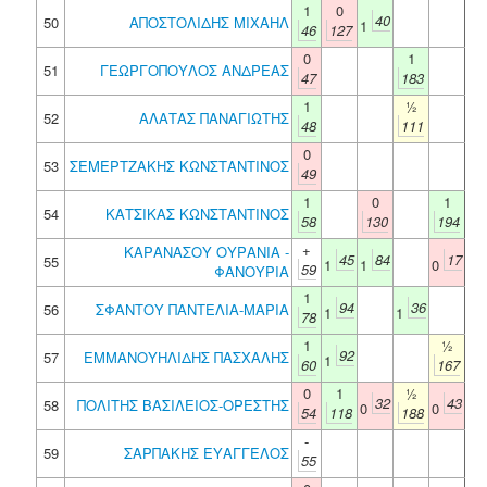
1
0
40
50
ΑΠΟΣΤΟΛΙΔΗΣ ΜΙΧΑΗΛ
1
46
127
0
1
51
ΓΕΩΡΓΟΠΟΥΛΟΣ ΑΝΔΡΕΑΣ
47
183
1
½
52
ΑΛΑΤΑΣ ΠΑΝΑΓΙΩΤΗΣ
48
111
0
53
ΣΕΜΕΡΤΖΑΚΗΣ ΚΩΝΣΤΑΝΤΙΝΟΣ
49
1
0
1
54
ΚΑΤΣΙΚΑΣ ΚΩΝΣΤΑΝΤΙΝΟΣ
58
130
194
+
ΚΑΡΑΝΑΣΟΥ ΟΥΡΑΝΙΑ -
45
84
17
55
1
1
0
59
ΦΑΝΟΥΡΙΑ
1
94
36
56
ΣΦΑΝΤΟΥ ΠΑΝΤΕΛΙΑ-ΜΑΡΙΑ
1
1
78
1
½
92
57
ΕΜΜΑΝΟΥΗΛΙΔΗΣ ΠΑΣΧΑΛΗΣ
1
60
167
0
1
½
32
43
58
ΠΟΛΙΤΗΣ ΒΑΣΙΛΕΙΟΣ-ΟΡΕΣΤΗΣ
0
0
54
118
188
-
59
ΣΑΡΠΑΚΗΣ ΕΥΑΓΓΕΛΟΣ
55