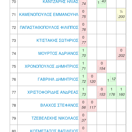
43
70
ΚΑΝΤΖΑΡΗΣ ΗΛΙΑΣ
1
74
0
½
71
ΚΑΜΕΝΟΠΟΥΛΟΣ ΕΜΜΑΝΟΥΗΛ
75
200
0
72
ΠΑΠΑΣΤΑΘΟΠΟΥΛΟΣ ΦΙΛΙΠΠΟΣ
76
0
73
ΚΤΙΣΤΑΚΗΣ ΣΩΤΗΡΙΟΣ
77
1
0
74
ΜΟΥΡΤΟΣ ΑΔΡΙΑΝΟΣ
70
202
1
0
75
ΧΡΟΝΟΠΟΥΛΟΣ ΔΗΜΗΤΡΙΟΣ
71
154
1
0
12
76
ΓΑΒΡΙΗΛ ΔΗΜΗΤΡΙΟΣ
1
72
120
1
0
1
1
77
ΧΡΙΣΤΟΦΟΡΙΔΗΣ ΑΝΔΡΕΑΣ
73
153
176
160
0
0
78
ΒΛΑΧΟΣ ΣΤΕΦΑΝΟΣ
56
117
0
79
ΤΖΕΒΕΛΕΚΗΣ ΝΙΚΟΛΑΟΣ
37
0
80
ΚΟΣΜΕΤΑΤΟΣ ΒΑΣΙΛΕΙΟΣ