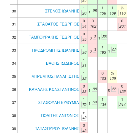
1
1
1
½
98
30
ΣΤΕΝΟΣ ΙΩΑΝΝΗΣ
1
26
138
169
116
0
0
0
31
ΣΤΑΘΑΤΟΣ ΓΕΩΡΓΙΟΣ
34
102
204
0
2
58
32
ΤΑΜΠΟΥΡΑΚΗΣ ΓΕΩΡΓΙΟΣ
0
1
35
1
1
3
92
33
ΠΡΟΔΡΟΜΙΤΗΣ ΙΩΑΝΝΗΣ
0
1
36
193
1
34
ΒΑΘΗΣ ΙΣΙΔΩΡΟΣ
31
1
0
½
35
ΜΠΡΕΜΠΟΣ ΠΑΝΑΓΙΩΤΗΣ
32
103
129
0
0
88
56
36
ΚΑΨΑΛΗΣ ΚΩΝΣΤΑΝΤΙΝΟΣ
1
0
33
125
1
1
1
69
37
ΣΤΑΘΟΥΛΗ ΕΥΘΥΜΙΑ
1
79
134
214
+
38
ΠΟΛΙΤΗΣ ΑΝΤΩΝΙΟΣ
42
0
39
ΠΑΠΑΣΠΥΡΟΥ ΙΩΑΝΝΗΣ
43