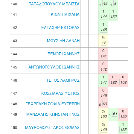
49
8
140
ΠΑΠΑΔΟΠΟΥΛΟΥ ΜΕΛΙΣΣΑ
1
1
1
1
141
ΓΚΙΩΝΗ ΜΙΧΑΗΛ
144
132
1
142
ΕΛΤΑΧΗΡ ΕΚΤΟΡΑΣ
145
½
143
ΜΩΥΣΙΔΗ ΔΑΝΑΗ
12
0
144
ΞΕΝΟΣ ΙΩΑΝΝΗΣ
141
0
145
ΑΝΤΩΝΟΠΟΥΛΟΣ ΙΩΑΝΝΗΣ
142
1
0
0
146
ΤΕΓΟΣ ΛΑΜΠΡΟΣ
147
182
108
0
147
ΚΟΣΣΙΑΡΑΣ ΦΩΤΙΟΣ
146
64
148
ΓΕΩΡΓΑΚΗ ΣΟΦΙΑ-ΕΥΤΕΡΠΗ
0
½
0
61
149
ΜΑΝΔΑΛΗΣ ΚΩΝΣΤΑΝΤΙΝΟΣ
1
150
199
½
1
150
ΜΑΥΡΟΜΟΥΣΤΑΚΟΣ ΘΩΜΑΣ
149
185