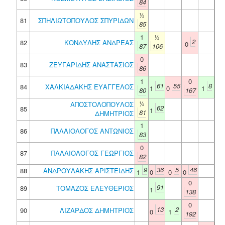
84
½
81
ΣΠΗΛΙΩΤΟΠΟΥΛΟΣ ΣΠΥΡΙΔΩΝ
85
1
½
2
82
ΚΟΝΔΥΛΗΣ ΑΝΔΡΕΑΣ
0
87
106
0
83
ΖΕΥΓΑΡΙΔΗΣ ΑΝΑΣΤΑΣΙΟΣ
86
1
0
61
55
8
84
ΧΑΛΚΙΑΔΑΚΗΣ ΕΥΑΓΓΕΛΟΣ
1
0
1
80
167
½
ΑΠΟΣΤΟΛΟΠΟΥΛΟΣ
62
85
1
81
ΔΗΜΗΤΡΙΟΣ
1
86
ΠΑΛΑΙΟΛΟΓΟΣ ΑΝΤΩΝΙΟΣ
83
0
87
ΠΑΛΑΙΟΛΟΓΟΣ ΓΕΩΡΓΙΟΣ
82
9
36
5
46
88
ΑΝΔΡΟΥΛΑΚΗΣ ΑΡΙΣΤΕΙΔΗΣ
1
0
0
0
0
91
89
ΤΟΜΑΖΟΣ ΕΛΕΥΘΕΡΙΟΣ
1
138
0
13
2
90
ΛΙΖΑΡΔΟΣ ΔΗΜΗΤΡΙΟΣ
0
1
192