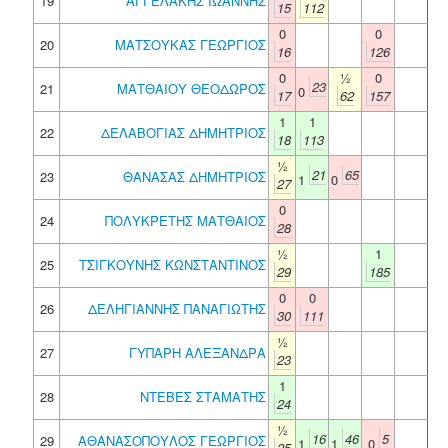
19
ΑΓΓΕΛΑΚΗΣ ΙΩΑΝΝΗΣ
15
112
0
0
20
ΜΑΤΣΟΥΚΑΣ ΓΕΩΡΓΙΟΣ
16
126
0
½
0
23
21
ΜΑΤΘΑΙΟΥ ΘΕΟΔΩΡΟΣ
0
17
62
157
1
1
22
ΔΕΛΑΒΟΓΙΑΣ ΔΗΜΗΤΡΙΟΣ
18
113
½
21
65
23
ΘΑΝΑΣΑΣ ΔΗΜΗΤΡΙΟΣ
1
0
27
0
24
ΠΟΛΥΚΡΕΤΗΣ ΜΑΤΘΑΙΟΣ
28
½
1
25
ΤΣΙΓΚΟΥΝΗΣ ΚΩΝΣΤΑΝΤΙΝΟΣ
29
185
0
0
26
ΔΕΛΗΓΙΑΝΝΗΣ ΠΑΝΑΓΙΩΤΗΣ
30
111
½
27
ΓΥΠΑΡΗ ΑΛΕΞΑΝΔΡΑ
23
1
28
ΝΤΕΒΕΣ ΣΤΑΜΑΤΗΣ
24
½
16
46
5
29
ΑΘΑΝΑΣΟΠΟΥΛΟΣ ΓΕΩΡΓΙΟΣ
1
1
0
25