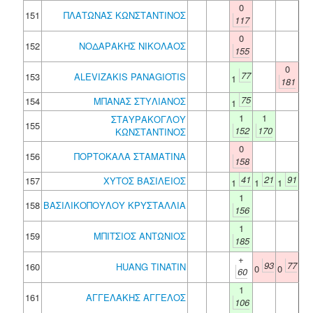
0
151
ΠΛΑΤΩΝΑΣ ΚΩΝΣΤΑΝΤΙΝΟΣ
117
0
152
ΝΟΔΑΡΑΚΗΣ ΝΙΚΟΛΑΟΣ
155
0
77
153
ALEVIZAKIS PANAGIOTIS
1
181
75
154
ΜΠΑΝΑΣ ΣΤΥΛΙΑΝΟΣ
1
1
1
ΣΤΑΥΡΑΚΟΓΛΟΥ
155
152
170
ΚΩΝΣΤΑΝΤΙΝΟΣ
0
156
ΠΟΡΤΟΚΑΛΑ ΣΤΑΜΑΤΙΝΑ
158
41
21
91
157
ΧΥΤΟΣ ΒΑΣΙΛΕΙΟΣ
1
1
1
1
158
ΒΑΣΙΛΙΚΟΠΟΥΛΟΥ ΚΡΥΣΤΑΛΛΙΑ
156
1
159
ΜΠΙΤΣΙΟΣ ΑΝΤΩΝΙΟΣ
185
+
93
77
160
HUANG TINATIN
0
0
60
1
161
ΑΓΓΕΛΑΚΗΣ ΑΓΓΕΛΟΣ
106