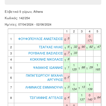
Ελβετικό 5 γύρων, Athens
Κωδικός: 142/254
Ημ/νίες: 07/04/2024 - 02/06/2024
1
2
3
4
5
0
5
1
ΦΟΥΦΟΠΟΥΛΟΣ ΑΝΑΣΤΑΣΙΟΣ
0
171
6
32
90
82
47
2
ΤΣΑΓΚΑΣ ΗΛΙΑΣ
1
1
0
1
1
7
33
3
ΡΟΥΒΑΛΗΣ ΒΑΣΙΛΕΙΟΣ
0
1
8
4
ΚΟΚΚΙΝΗΣ ΝΙΚΟΛΑΟΣ
1
1
1
1
88
29
5
ΨΑΘΑΚΗΣ ΙΩΑΝΝΗΣ
1
1
1
125
165
ΠΑΠΑΓΕΩΡΓΙΟΥ ΜΙΧΑΗΛ
2
6
0
ΑΡΓΥΡΙΟΣ
1
1
3
13
7
ΛΗΜΝΑΙΟΣ ΕΜΜΑΝΟΥΗΛ
1
1
124
139
1
0
4
84
8
ΤΣΙΓΙΑΝΝΗΣ ΑΓΓΕΛΟΣ
0
0
137
140
0
0