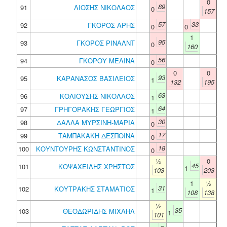
0
89
91
ΛΙΟΣΗΣ ΝΙΚΟΛΑΟΣ
0
157
57
33
92
ΓΚΟΡΟΣ ΑΡΗΣ
0
0
1
95
93
ΓΚΟΡΟΣ ΡΙΝΑΛΝΤ
0
160
56
94
ΓΚΟΡΟΥ ΜΕΛΙΝΑ
0
0
0
93
95
ΚΑΡΑΝΑΣΟΣ ΒΑΣΙΛΕΙΟΣ
1
132
195
63
96
ΚΟΛΙΟΥΣΗΣ ΝΙΚΟΛΑΟΣ
1
64
97
ΓΡΗΓΟΡΑΚΗΣ ΓΕΩΡΓΙΟΣ
1
30
98
ΔΑΛΛΑ ΜΥΡΣΙΝΗ-ΜΑΡΙΑ
0
17
99
ΤΑΜΠΑΚΑΚΗ ΔΕΣΠΟΙΝΑ
0
18
100
ΚΟΥΝΤΟΥΡΗΣ ΚΩΝΣΤΑΝΤΙΝΟΣ
0
½
0
45
101
ΚΟΨΑΧΕΙΛΗΣ ΧΡΗΣΤΟΣ
1
103
203
1
½
31
102
ΚΟΥΤΡΑΚΗΣ ΣΤΑΜΑΤΙΟΣ
1
108
138
½
35
103
ΘΕΟΔΩΡΙΔΗΣ ΜΙΧΑΗΛ
1
101