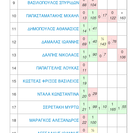
9
ΒΑΣΙΛΟΠΟΥΛΟΣ ΣΠΥΡΙΔΩΝ
88
104
0
1
0
+
17
10
ΠΑΠΑΣΤΑΜΑΤΑΚΗΣ ΜΙΧΑΗΛ
0
13
105
122
163
1
41
11
ΔΗΜΟΠΟΥΛΟΣ ΑΘΑΝΑΣΙΟΣ
1
14
0
½
40
76
12
ΔΑΜΑΛΑΣ ΙΩΑΝΝΗΣ
1
0
69
143
1
0
90
7
13
ΔΑΛΠΗΣ ΝΙΚΟΛΑΟΣ
1
0
10
106
0
14
ΠΑΠΑΓΓΕΛΗΣ ΛΟΥΚΑΣ
11
1
15
ΚΩΣΤΕΑΣ ΦΡΙΞΟΣ ΒΑΣΙΛΕΙΟΣ
19
1
29
16
ΝΤΑΛΑ ΚΩΝΣΤΑΝΤΙΝΑ
0
20
1
1
99
10
55
17
ΣΕΡΕΤΑΚΗ ΜΥΡΤΩ
1
1
1
21
165
0
1
18
ΜΑΡΑΓΚΟΣ ΑΛΕΞΑΝΔΡΟΣ
22
100
0
½