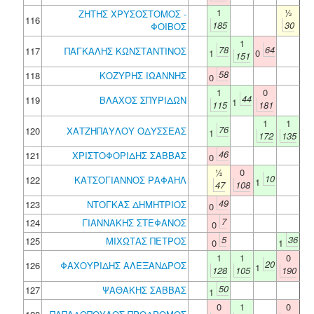
1
½
ΖΗΤΗΣ ΧΡΥΣΟΣΤΟΜΟΣ -
116
185
30
ΦΟΙΒΟΣ
1
78
64
117
ΠΑΓΚΑΛΗΣ ΚΩΝΣΤΑΝΤΙΝΟΣ
1
0
151
58
118
ΚΟΖΥΡΗΣ ΙΩΑΝΝΗΣ
0
1
0
44
119
ΒΛΑΧΟΣ ΣΠΥΡΙΔΩΝ
1
115
181
1
1
76
120
ΧΑΤΖΗΠΑΥΛΟΥ ΟΔΥΣΣΕΑΣ
1
172
135
46
121
ΧΡΙΣΤΟΦΟΡΙΔΗΣ ΣΑΒΒΑΣ
0
½
0
10
122
ΚΑΤΣΟΓΙΑΝΝΟΣ ΡΑΦΑΗΛ
1
47
108
49
123
ΝΤΟΓΚΑΣ ΔΗΜΗΤΡΙΟΣ
0
7
124
ΓΙΑΝΝΑΚΗΣ ΣΤΕΦΑΝΟΣ
0
5
36
125
ΜΙΧΩΤΑΣ ΠΕΤΡΟΣ
0
1
1
1
0
20
126
ΦΑΧΟΥΡΙΔΗΣ ΑΛΕΞΑΝΔΡΟΣ
1
128
105
190
50
127
ΨΑΘΑΚΗΣ ΣΑΒΒΑΣ
1
0
1
0