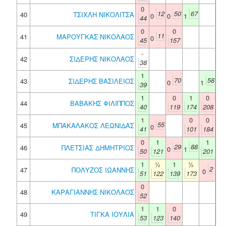
0
12
50
67
40
ΤΣΙΧΛΗ ΝΙΚΟΛΙΤΣΑ
0
0
1
44
0
0
11
41
ΜΑΡΟΥΓΚΑΣ ΝΙΚΟΛΑΟΣ
0
45
157
-
42
ΣΙΔΕΡΗΣ ΝΙΚΟΛΑΟΣ
38
1
70
58
43
ΣΙΔΕΡΗΣ ΒΑΣΙΛΕΙΟΣ
0
1
39
1
0
1
0
44
ΒΑΒΑΚΗΣ ΦΙΛΙΠΠΟΣ
40
119
174
208
1
0
0
55
45
ΜΠΑΚΑΛΑΚΟΣ ΛΕΩΝΙΔΑΣ
0
41
101
184
0
1
1
29
88
46
ΠΛΕΤΣΙΑΣ ΔΗΜΗΤΡΙΟΣ
0
1
50
121
201
1
½
1
½
2
47
ΠΟΛΥΖΟΣ ΙΩΑΝΝΗΣ
0
51
122
139
173
0
48
ΚΑΡΑΓΙΑΝΝΗΣ ΝΙΚΟΛΑΟΣ
52
1
1
0
49
ΤΙΓΚΑ ΙΟΥΛΙΑ
53
123
140