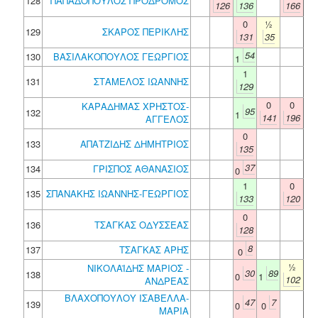
128
ΠΑΠΑΔΟΠΟΥΛΟΣ ΠΡΟΔΡΟΜΟΣ
126
136
166
0
½
129
ΣΚΑΡΟΣ ΠΕΡΙΚΛΗΣ
131
35
54
130
ΒΑΣΙΛΑΚΟΠΟΥΛΟΣ ΓΕΩΡΓΙΟΣ
1
1
131
ΣΤΑΜΕΛΟΣ ΙΩΑΝΝΗΣ
129
0
0
ΚΑΡΑΔΗΜΑΣ ΧΡΗΣΤΟΣ-
95
132
1
141
196
ΑΓΓΕΛΟΣ
0
133
ΑΠΑΤΖΙΔΗΣ ΔΗΜΗΤΡΙΟΣ
135
37
134
ΓΡΙΣΠΟΣ ΑΘΑΝΑΣΙΟΣ
0
1
0
135
ΣΠΑΝΑΚΗΣ ΙΩΑΝΝΗΣ-ΓΕΩΡΓΙΟΣ
133
120
0
136
ΤΣΑΓΚΑΣ ΟΔΥΣΣΕΑΣ
128
8
137
ΤΣΑΓΚΑΣ ΑΡΗΣ
0
½
ΝΙΚΟΛΑΪΔΗΣ ΜΑΡΙΟΣ -
30
89
138
0
1
102
ΑΝΔΡΕΑΣ
ΒΛΑΧΟΠΟΥΛΟΥ ΙΣΑΒΕΛΛΑ-
47
7
139
0
0
ΜΑΡΙΑ