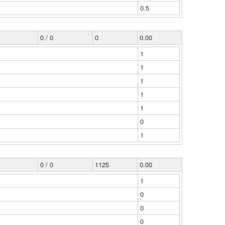
0.5
0 / 0
0
0.00
1
1
1
1
1
0
1
0 / 0
1125
0.00
1
0
0
0