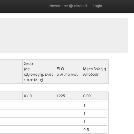
chesstu.be @ discord
Login
Σκορ
(σε
ELO
Μεταβολή ή
αξιολογημένες
αντιπάλων
Απόδοση
παρτίδες)
0 / 0
1225
0.00
1
1
1
0.5