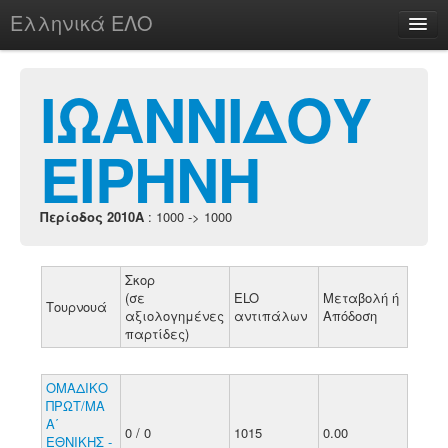
Ελληνικά ΕΛΟ
Περί
ΙΩΑΝΝΙΔΟΥ
ΕΙΡΗΝΗ
chesstu.be @ discord
Login
Περίοδος 2010A
: 1000 -> 1000
Σκορ
(σε
ELO
Μεταβολή ή
Τουρνουά
αξιολογημένες
αντιπάλων
Απόδοση
παρτίδες)
ΟΜΑΔΙΚΟ
ΠΡΩΤ/ΜΑ
Α΄
0 / 0
1015
0.00
ΕΘΝΙΚΗΣ -