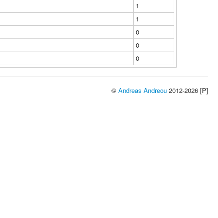
1
1
0
0
0
©
Andreas Andreou
2012-2026 [P]