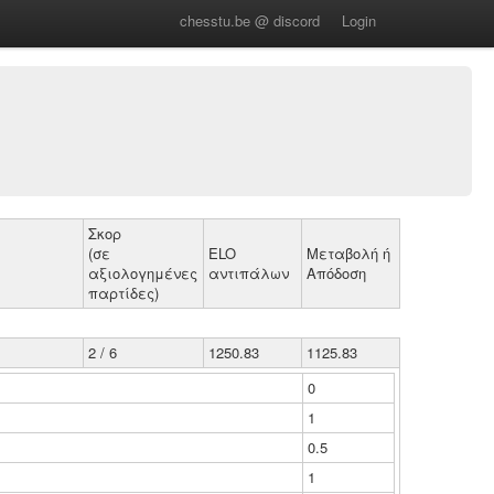
chesstu.be @ discord
Login
Σκορ
(σε
ELO
Μεταβολή ή
αξιολογημένες
αντιπάλων
Απόδοση
παρτίδες)
2 / 6
1250.83
1125.83
0
1
0.5
1