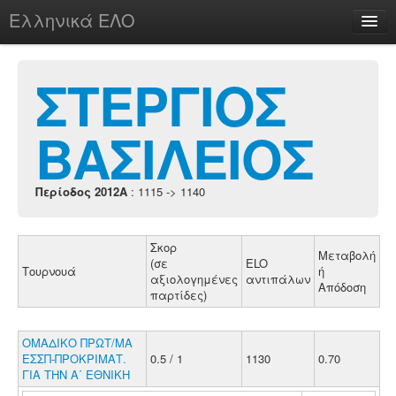
Ελληνικά ΕΛΟ
Περί
ΣΤΕΡΓΙΟΣ
ΒΑΣΙΛΕΙΟΣ
chesstu.be @ discord
Login
Περίοδος 2012A
: 1115 -> 1140
Σκορ
Μεταβολή
(σε
ELO
Τουρνουά
ή
αξιολογημένες
αντιπάλων
Απόδοση
παρτίδες)
ΟΜΑΔΙΚΟ ΠΡΩΤ/ΜΑ
ΕΣΣΠ-ΠΡΟΚΡΙΜΑΤ.
0.5 / 1
1130
0.70
ΓΙΑ ΤΗΝ Α΄ ΕΘΝΙΚΗ