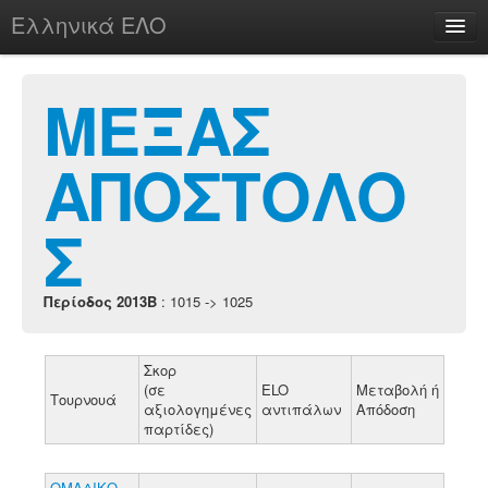
Ελληνικά ΕΛΟ
Περί
ΜΕΞΑΣ
ΑΠΟΣΤΟΛΟ
chesstu.be @ discord
Login
Σ
Περίοδος 2013B
: 1015 -> 1025
Σκορ
(σε
ELO
Μεταβολή ή
Τουρνουά
αξιολογημένες
αντιπάλων
Απόδοση
παρτίδες)
ΟΜΑΔΙΚΟ