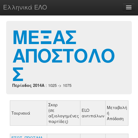
Ελληνικά ΕΛΟ
Περί
ΜΕΞΑΣ
ΑΠΟΣΤΟΛΟ
chesstu.be @ discord
Login
Σ
Περίοδος 2014A
: 1025 -> 1075
Σκορ
Μεταβολή
(σε
ELO
Τουρνουά
ή
αξιολογημένες
αντιπάλων
Απόδοση
παρτίδες)
ΕΣΩΤ. ΠΡΩΤ/ΜΑ