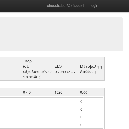
chesstu.be @ discord
Login
Σκορ
(σε
ELO
Μεταβολή ή
αξιολογημένες
αντιπάλων
Απόδοση
παρτίδες)
0 / 0
1520
0.00
0
0
0
0