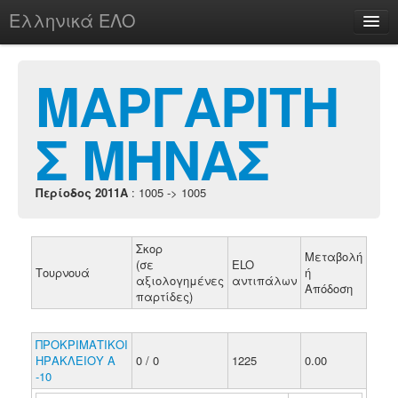
Ελληνικά ΕΛΟ
Περί
ΜΑΡΓΑΡΙΤΗ
Σ ΜΗΝΑΣ
chesstu.be @ discord
Login
Περίοδος 2011A
: 1005 -> 1005
Σκορ
Μεταβολή
(σε
ELO
Τουρνουά
ή
αξιολογημένες
αντιπάλων
Απόδοση
παρτίδες)
ΠΡΟΚΡΙΜΑΤΙΚΟΙ
ΗΡΑΚΛΕΙΟΥ Α
0 / 0
1225
0.00
-10