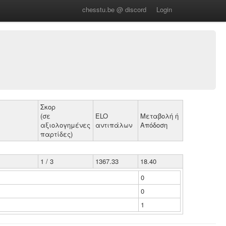
chesstu.be @ discord
Login
Σκορ
(σε
ELO
Μεταβολή ή
αξιολογημένες
αντιπάλων
Απόδοση
παρτίδες)
1 / 3
1367.33
18.40
0
0
1