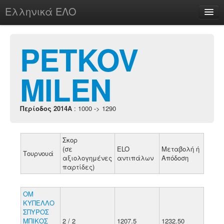
Ελληνικά ΕΛΟ
Περί
PETKOV
MILEN
chesstu.be @ discord
Login
Περίοδος 2014A
: 1000 -> 1290
Σκορ
(σε
ELO
Μεταβολή ή
Τουρνουά
αξιολογημένες
αντιπάλων
Απόδοση
παρτίδες)
ΟΜ
ΚΥΠΕΛΛΟ
ΣΠΥΡΟΣ
ΜΠΙΚΟΣ
2 / 2
1207.5
1232.50