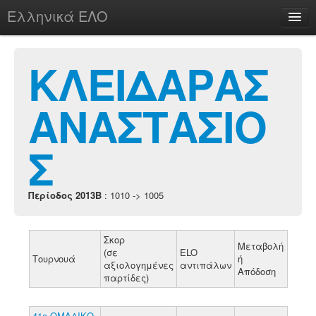
Ελληνικά ΕΛΟ
Περί
ΚΛΕΙΔΑΡΑΣ
ΑΝΑΣΤΑΣΙΟ
chesstu.be @ discord
Login
Σ
Περίοδος 2013B
: 1010 -> 1005
Σκορ
Μεταβολή
(σε
ELO
Τουρνουά
ή
αξιολογημένες
αντιπάλων
Απόδοση
παρτίδες)
41ο ΟΜΑΔΙΚΟ