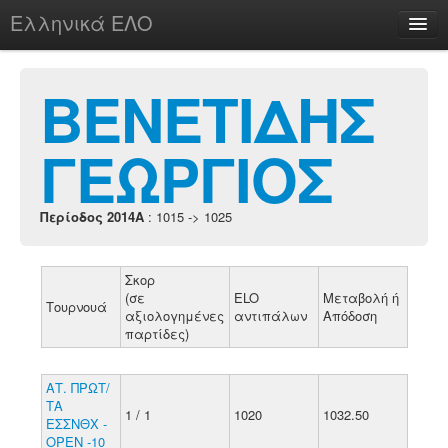
Ελληνικά ΕΛΟ
Περί
ΒΕΝΕΤΙΔΗΣ
ΓΕΩΡΓΙΟΣ
chesstu.be @ discord
Login
Περίοδος 2014A
: 1015 -> 1025
Σκορ
(σε
ELO
Μεταβολή ή
Τουρνουά
αξιολογημένες
αντιπάλων
Απόδοση
παρτίδες)
ΑΤ. ΠΡΩΤ/
ΤΑ
1 / 1
1020
1032.50
ΕΣΣΝΘΧ -
ΟΡΕΝ -10