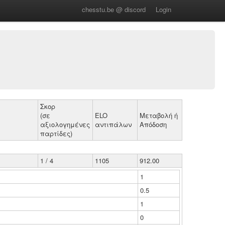
chesstu.be @ discord
Login
Σκορ
(σε
ELO
Μεταβολή ή
αξιολογημένες
αντιπάλων
Απόδοση
παρτίδες)
1 / 4
1105
912.00
1
0.5
1
0