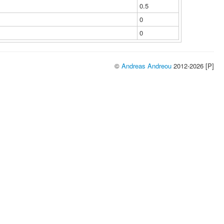
0.5
0
0
©
Andreas Andreou
2012-2026 [P]