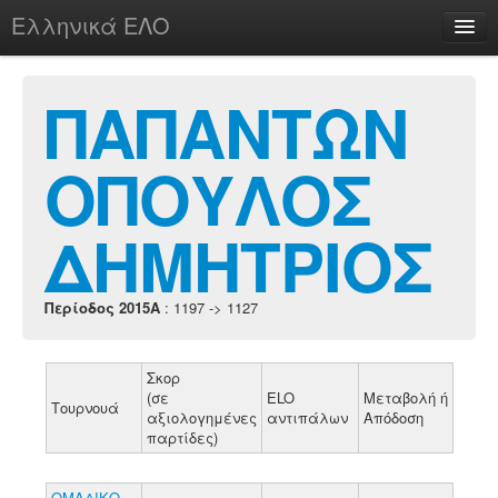
Ελληνικά ΕΛΟ
Περί
ΠΑΠΑΝΤΩΝ
ΟΠΟΥΛΟΣ
chesstu.be @ discord
Login
ΔΗΜΗΤΡΙΟΣ
Περίοδος 2015A
: 1197 -> 1127
Σκορ
(σε
ELO
Μεταβολή ή
Τουρνουά
αξιολογημένες
αντιπάλων
Απόδοση
παρτίδες)
ΟΜΑΔΙΚΟ