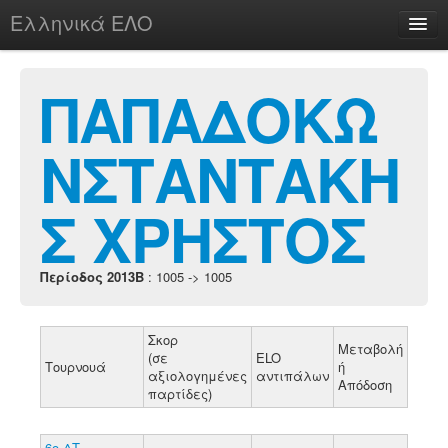
Ελληνικά ΕΛΟ
Περί
ΠΑΠΑΔΟΚΩ
ΝΣΤΑΝΤΑΚΗ
chesstu.be @ discord
Login
Σ ΧΡΗΣΤΟΣ
Περίοδος 2013B
: 1005 -> 1005
Σκορ
Μεταβολή
(σε
ELO
Τουρνουά
ή
αξιολογημένες
αντιπάλων
Απόδοση
παρτίδες)
6ο ΔΤ