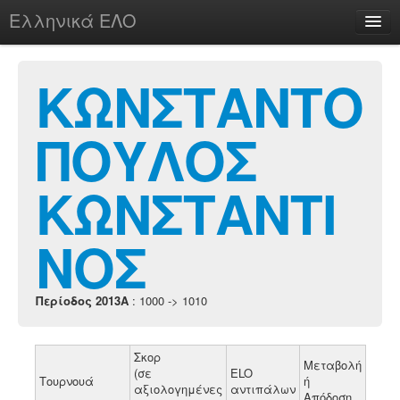
Ελληνικά ΕΛΟ
Περί
ΚΩΝΣΤΑΝΤΟ
ΠΟΥΛΟΣ
chesstu.be @ discord
Login
ΚΩΝΣΤΑΝΤΙ
ΝΟΣ
Περίοδος 2013A
: 1000 -> 1010
Σκορ
Μεταβολή
(σε
ELO
Τουρνουά
ή
αξιολογημένες
αντιπάλων
Απόδοση