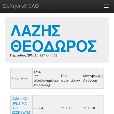
Ελληνικά ΕΛΟ
Περί
ΛΑΖΗΣ
ΘΕΟΔΩΡΟΣ
chesstu.be @ discord
Login
Περίοδος 2016A
: 987 -> 1103
Σκορ
(σε
ELO
Μεταβολή ή
Τουρνουά
αξιολογημένες
αντιπάλων
Απόδοση
παρτίδες)
ΟΜΑΔΙΚΟ
ΠΡΩΤ/ΜΑ
ΠΟΑ
2.5 / 4
1168.5
1188.50
ΕΣΣΚΕΔΥΜ