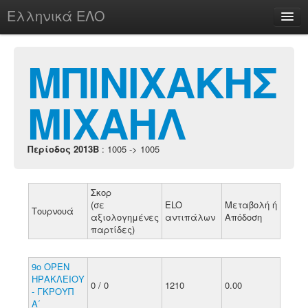
Ελληνικά ΕΛΟ
Περί
ΜΠΙΝΙΧΑΚΗΣ
ΜΙΧΑΗΛ
chesstu.be @ discord
Login
Περίοδος 2013B
: 1005 -> 1005
Σκορ
(σε
ELO
Μεταβολή ή
Τουρνουά
αξιολογημένες
αντιπάλων
Απόδοση
παρτίδες)
9ο ΟΡΕΝ
ΗΡΑΚΛΕΙΟΥ
0 / 0
1210
0.00
- ΓΚΡΟΥΠ
Α΄