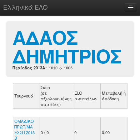
Ελληνικά ΕΛΟ
Περί
ΑΔΑΟΣ
ΔΗΜΗΤΡΙΟΣ
chesstu.be @ discord
Login
Περίοδος 2013A
: 1010 -> 1005
Σκορ
(σε
ELO
Μεταβολή ή
Τουρνουά
αξιολογημένες
αντιπάλων
Απόδοση
παρτίδες)
ΟΜΑΔΙΚΟ
ΠΡΩΤ/ΜΑ
ΕΣΣΠ 2013 -
0 / 0
0
0.00
Β΄