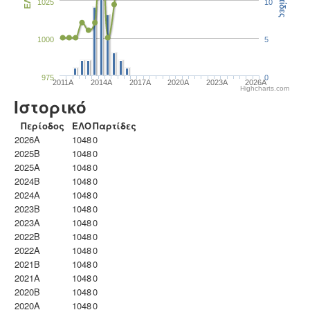
Παρτίδες
ΕΛΟ
1025
10
1000
5
975
0
2011A
2014A
2017A
2020A
2023Α
2026A
Highcharts.com
Ιστορικό
Περίοδος
ΕΛΟ
Παρτίδες
2026A
1048
0
2025B
1048
0
2025A
1048
0
2024B
1048
0
2024A
1048
0
2023B
1048
0
2023Α
1048
0
2022B
1048
0
2022A
1048
0
2021B
1048
0
2021A
1048
0
2020B
1048
0
2020A
1048
0