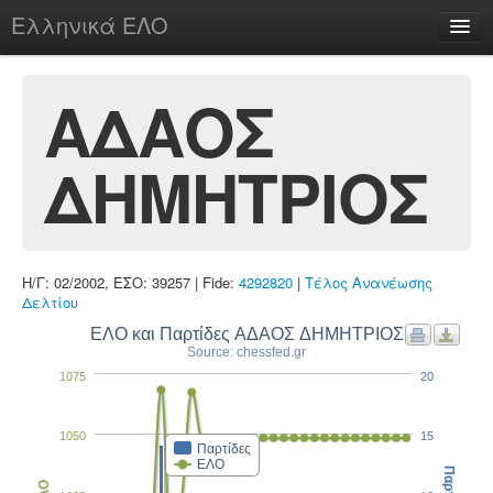
Ελληνικά ΕΛΟ
Περί
ΑΔΑΟΣ
ΔΗΜΗΤΡΙΟΣ
chesstu.be @ discord
Login
Η/Γ: 02/2002, ΕΣΟ: 39257 | Fide:
4292820
|
Τέλος Ανανέωσης
Δελτίου
ΕΛΟ και Παρτίδες ΑΔΑΟΣ ΔΗΜΗΤΡΙΟΣ
Source: chessfed.gr
1075
20
1050
15
Παρτίδες
ΕΛΟ