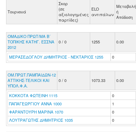
Σκορ
Μεταβολή
(σε
ELO
Τουρνουά
ή
αξιολογημένες
αντιπάλων
Απόδοση
παρτίδες)
ΟΜΑΔΙΚΟ ΠΡΩΤ/ΜΑ Β΄
ΤΟΠΙΚΗΣ ΚΑΤΗΓ. ΕΣΣΝΑ
0 / 0
1255
0.00
2012
ΜΕΡΑΣΕΔΟΓΛΟΥ ΔΗΜΗΤΡΙΟΣ - ΝΕΚΤΑΡΙΟΣ 1255
0
ΟΜ.ΠΡΩΤ.ΠΑΜΠΑΙΔΩΝ-12
ΑΤΤΙΚΗΣ-ΤΕΛΙΚΟΙ ΚΑΙ
0 / 0
1073.33
0.00
ΥΠΟΛ.Φ.Α.
ΚΟΚΚΟΤΑ ΦΩΤΕΙΝΗ 1115
0
ΠΑΠΑΓΕΩΡΓΙΟΥ ΑΝΝΑ 1000
1
ΦΑΡΑΝΤΟΥΡΗ ΜΑΡΙΝΑ 1070
0
ΛΟΥΤΡΑΓΩΤΗΣ ΔΗΜΗΤΡΙΟΣ 1035
0