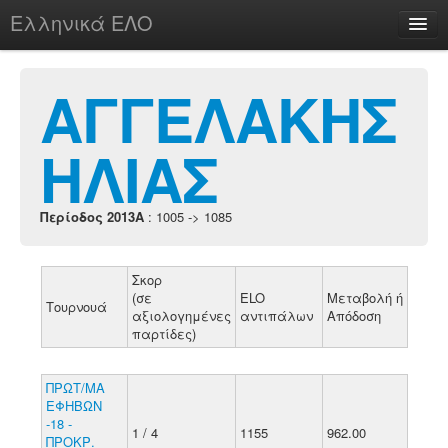
Ελληνικά ΕΛΟ
Περί
ΑΓΓΕΛΑΚΗΣ
ΗΛΙΑΣ
chesstu.be @ discord
Login
Περίοδος 2013A
: 1005 -> 1085
Σκορ
(σε
ELO
Μεταβολή ή
Τουρνουά
αξιολογημένες
αντιπάλων
Απόδοση
παρτίδες)
ΠΡΩΤ/ΜΑ
ΕΦΗΒΩΝ
-18 -
1 / 4
1155
962.00
ΠΡΟΚΡ.