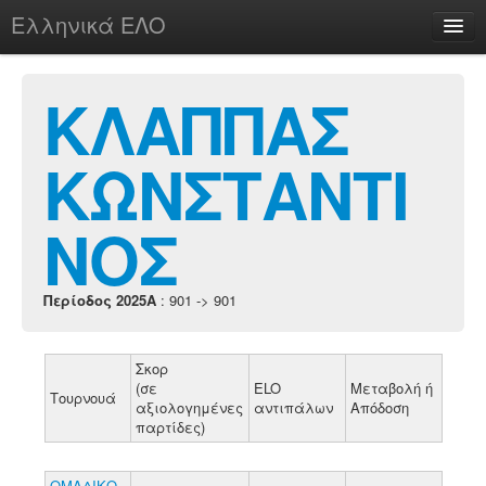
Ελληνικά ΕΛΟ
Περί
ΚΛΑΠΠΑΣ
ΚΩΝΣΤΑΝΤΙ
chesstu.be @ discord
Login
ΝΟΣ
Περίοδος 2025A
: 901 -> 901
Σκορ
(σε
ELO
Μεταβολή ή
Τουρνουά
αξιολογημένες
αντιπάλων
Απόδοση
παρτίδες)
ΟΜΑΔΙΚΟ