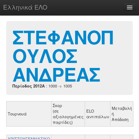
Ελληνικά ΕΛΟ
Περί
ΣΤΕΦΑΝΟΠ
ΟΥΛΟΣ
chesstu.be @ discord
Login
ΑΝΔΡΕΑΣ
Περίοδος 2012A
: 1000 -> 1005
Σκορ
Μεταβολή
(σε
ELO
Τουρνουά
ή
αξιολογημένες
αντιπάλων
Απόδοση
παρτίδες)
ΧΡΙΣΤΟΥΓΕΝΝΙΑΤΙΚΟ