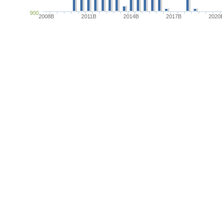
900
2008B
2011B
2014B
2017B
2020