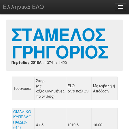
Ελληνικά ΕΛΟ
Περί
ΣΤΑΜΕΛΟΣ
ΓΡΗΓΟΡΙΟΣ
chesstu.be @ discord
Login
Περίοδος 2018A
: 1374 -> 1420
Σκορ
(σε
ELO
Μεταβολή ή
Τουρνουά
αξιολογημένες
αντιπάλων
Απόδοση
παρτίδες)
ΟΜΑΔΙΚΟ
ΚΥΠΕΛΛΟ
ΠΑΙΔΩΝ
4 / 5
1210.6
16.00
(-14)