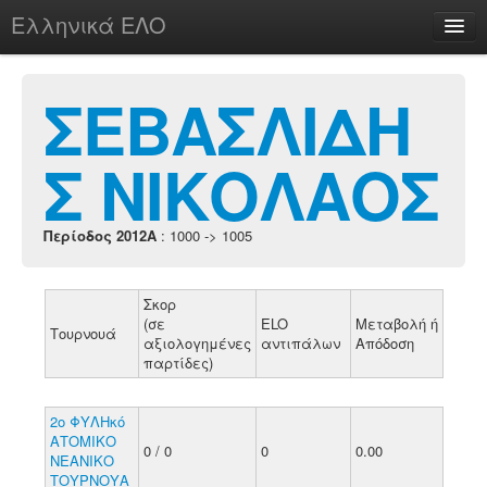
Ελληνικά ΕΛΟ
Περί
ΣΕΒΑΣΛΙΔΗ
Σ ΝΙΚΟΛΑΟΣ
chesstu.be @ discord
Login
Περίοδος 2012A
: 1000 -> 1005
Σκορ
(σε
ELO
Μεταβολή ή
Τουρνουά
αξιολογημένες
αντιπάλων
Απόδοση
παρτίδες)
2ο ΦΥΛΗκό
ΑΤΟΜΙΚΟ
0 / 0
0
0.00
ΝΕΑΝΙΚΟ
ΤΟΥΡΝΟΥΑ