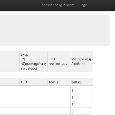
chesstu.be @ discord
Login
Σκορ
(σε
ELO
Μεταβολή ή
αξιολογημένες
αντιπάλων
Απόδοση
παρτίδες)
1 / 4
1041.25
848.25
1
1
1
0