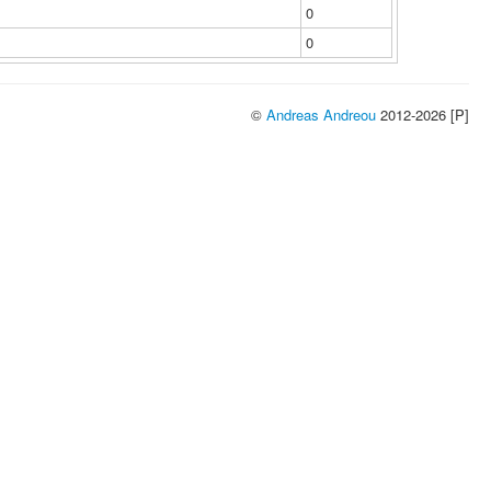
0
0
©
Andreas Andreou
2012-2026 [P]