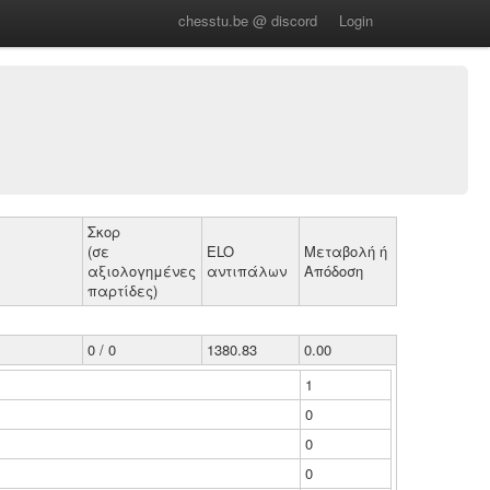
chesstu.be @ discord
Login
Σκορ
(σε
ELO
Μεταβολή ή
αξιολογημένες
αντιπάλων
Απόδοση
παρτίδες)
0 / 0
1380.83
0.00
1
0
0
0