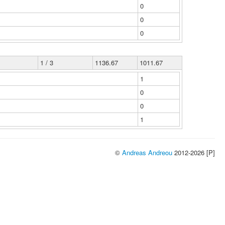
0
0
0
1 / 3
1136.67
1011.67
1
0
0
1
©
Andreas Andreou
2012-2026 [P]