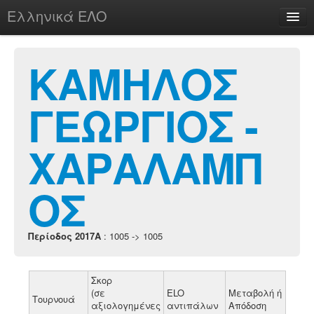
Ελληνικά ΕΛΟ
Περί
ΚΑΜΗΛΟΣ
ΓΕΩΡΓΙΟΣ -
chesstu.be @ discord
Login
ΧΑΡΑΛΑΜΠ
ΟΣ
Περίοδος 2017A
: 1005 -> 1005
Σκορ
(σε
ELO
Μεταβολή ή
Τουρνουά
αξιολογημένες
αντιπάλων
Απόδοση