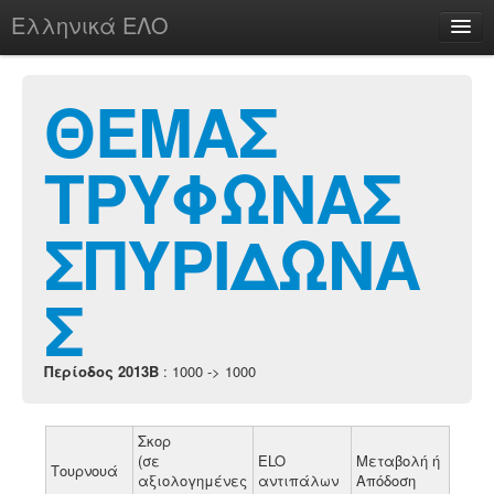
Ελληνικά ΕΛΟ
Περί
ΘΕΜΑΣ
ΤΡΥΦΩΝΑΣ
chesstu.be @ discord
Login
ΣΠΥΡΙΔΩΝΑ
Σ
Περίοδος 2013B
: 1000 -> 1000
Σκορ
(σε
ELO
Μεταβολή ή
Τουρνουά
αξιολογημένες
αντιπάλων
Απόδοση