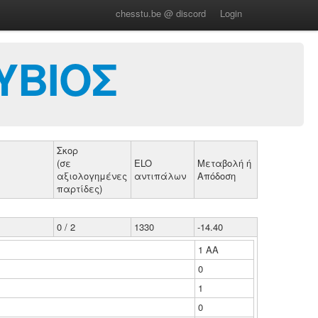
chesstu.be @ discord
Login
ΥΒΙΟΣ
Σκορ
(σε
ELO
Μεταβολή ή
αξιολογημένες
αντιπάλων
Απόδοση
παρτίδες)
0 / 2
1330
-14.40
1 ΑΑ
0
1
0