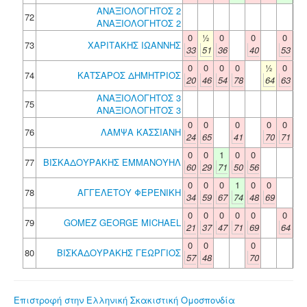
ΑΝΑΞΙΟΛΟΓΗΤΟΣ 2
72
ΑΝΑΞΙΟΛΟΓΗΤΟΣ 2
0
½
0
0
0
73
ΧΑΡΙΤΑΚΗΣ ΙΩΑΝΝΗΣ
33
51
36
40
53
0
0
0
0
½
0
74
ΚΑΤΣΑΡΟΣ ΔΗΜΗΤΡΙΟΣ
20
46
54
78
64
63
ΑΝΑΞΙΟΛΟΓΗΤΟΣ 3
75
ΑΝΑΞΙΟΛΟΓΗΤΟΣ 3
0
0
0
0
0
76
ΛΑΜΨΑ ΚΑΣΣΙΑΝΗ
24
65
41
70
71
0
0
1
0
0
77
ΒΙΣΚΑΔΟΥΡΑΚΗΣ ΕΜΜΑΝΟΥΗΛ
60
29
71
50
56
0
0
0
1
0
0
78
ΑΓΓΕΛΕΤΟΥ ΦΕΡΕΝΙΚΗ
34
59
67
74
48
69
0
0
0
0
0
0
79
GOMEZ GEORGE MICHAEL
21
37
47
71
69
64
0
0
0
80
ΒΙΣΚΑΔΟΥΡΑΚΗΣ ΓΕΩΡΓΙΟΣ
57
48
70
Επιστροφή στην Ελληνική Σκακιστική Ομοσπονδία