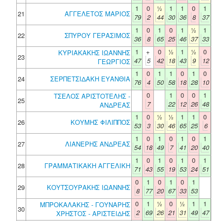
1
0
½
1
1
0
1
21
ΑΓΓΕΛΕΤΟΣ ΜΑΡΙΟΣ
79
2
44
30
36
8
37
1
0
1
0
1
½
1
22
ΣΠΥΡΟΥ ΓΕΡΑΣΙΜΟΣ
36
8
65
25
46
37
33
1
+
0
½
1
½
0
ΚΥΡΙΑΚΑΚΗΣ ΙΩΑΝΝΗΣ
23
47
5
42
18
43
9
12
ΓΕΩΡΓΙΟΣ
1
0
1
1
0
1
0
24
ΣΕΡΠΕΤΣΙΔΑΚΗ ΕΥΑΝΘΙΑ
76
4
50
58
18
28
10
0
1
0
0
1
ΤΣΕΛΟΣ ΑΡΙΣΤΟΤΕΛΗΣ -
25
7
22
12
26
48
ΑΝΔΡΕΑΣ
1
0
½
½
1
1
0
26
ΚΟΥΜΗΣ ΦΙΛΙΠΠΟΣ
53
3
30
46
65
25
6
1
0
1
0
1
0
1
27
ΛΙΑΝΕΡΗΣ ΑΝΔΡΕΑΣ
54
18
49
7
41
20
40
1
0
1
0
1
0
1
28
ΓΡΑΜΜΑΤΙΚΑΚΗ ΑΓΓΕΛΙΚΗ
71
43
55
19
53
24
51
0
1
0
1
0
1
29
ΚΟΥΤΣΟΥΡΑΚΗΣ ΙΩΑΝΝΗΣ
8
77
20
67
33
53
0
1
½
0
½
1
1
ΜΠΡΟΚΑΛΑΚΗΣ - ΓΟΥΝΑΡΗΣ
30
2
69
26
21
31
49
47
ΧΡΗΣΤΟΣ - ΑΡΙΣΤΕΙΔΗΣ