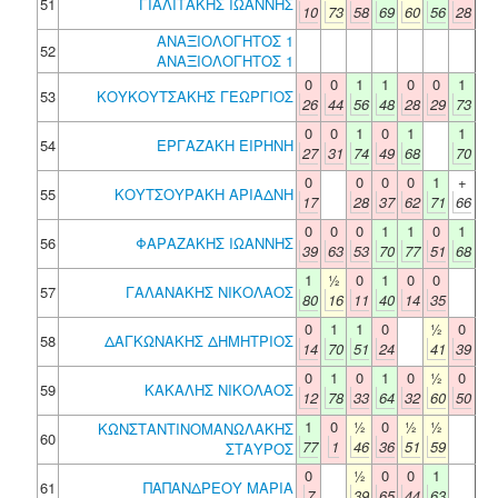
51
ΓΙΑΛΙΤΑΚΗΣ ΙΩΑΝΝΗΣ
10
73
58
69
60
56
28
ΑΝΑΞΙΟΛΟΓΗΤΟΣ 1
52
ΑΝΑΞΙΟΛΟΓΗΤΟΣ 1
0
0
1
1
0
0
1
53
ΚΟΥΚΟΥΤΣΑΚΗΣ ΓΕΩΡΓΙΟΣ
26
44
56
48
28
29
73
0
0
1
0
1
1
54
ΕΡΓΑΖΑΚΗ ΕΙΡΗΝΗ
27
31
74
49
68
70
0
0
0
0
1
+
55
ΚΟΥΤΣΟΥΡΑΚΗ ΑΡΙΑΔΝΗ
17
28
37
62
71
66
0
0
0
1
1
0
1
56
ΦΑΡΑΖΑΚΗΣ ΙΩΑΝΝΗΣ
39
63
53
70
77
51
68
1
½
0
1
0
0
57
ΓΑΛΑΝΑΚΗΣ ΝΙΚΟΛΑΟΣ
80
16
11
40
14
35
0
1
1
0
½
0
58
ΔΑΓΚΩΝΑΚΗΣ ΔΗΜΗΤΡΙΟΣ
14
70
51
24
41
39
0
1
0
1
0
½
0
59
ΚΑΚΑΛΗΣ ΝΙΚΟΛΑΟΣ
12
78
33
64
32
60
50
1
0
½
0
½
½
ΚΩΝΣΤΑΝΤΙΝΟΜΑΝΩΛΑΚΗΣ
60
77
1
46
36
51
59
ΣΤΑΥΡΟΣ
0
½
0
0
1
61
ΠΑΠΑΝΔΡΕΟΥ ΜΑΡΙΑ
7
39
65
44
63