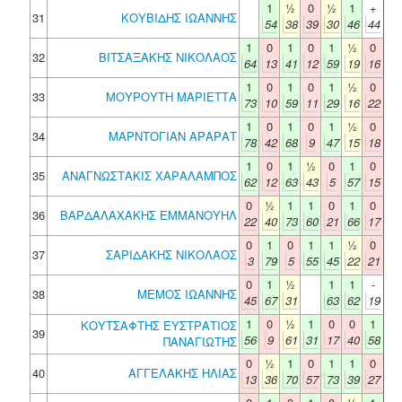
1
½
0
½
1
+
31
ΚΟΥΒΙΔΗΣ ΙΩΑΝΝΗΣ
54
38
39
30
46
44
1
0
1
0
1
½
0
32
ΒΙΤΣΑΞΑΚΗΣ ΝΙΚΟΛΑΟΣ
64
13
41
12
59
19
16
1
0
1
0
1
½
0
33
ΜΟΥΡΟΥΤΗ ΜΑΡΙΕΤΤΑ
73
10
59
11
29
16
22
1
0
1
0
1
½
0
34
ΜΑΡΝΤΟΓΙΑΝ ΑΡΑΡΑΤ
78
42
68
9
47
15
18
1
0
1
½
0
1
0
35
ΑΝΑΓΝΩΣΤΑΚΙΣ ΧΑΡΑΛΑΜΠΟΣ
62
12
63
43
5
57
15
0
½
1
1
0
1
0
36
ΒΑΡΔΑΛΑΧΑΚΗΣ ΕΜΜΑΝΟΥΗΛ
22
40
73
60
21
66
17
0
1
0
1
1
½
0
37
ΣΑΡΙΔΑΚΗΣ ΝΙΚΟΛΑΟΣ
3
79
5
55
45
22
21
0
1
½
1
1
-
38
ΜΕΜΟΣ ΙΩΑΝΝΗΣ
45
67
31
63
62
19
1
0
½
1
0
0
1
ΚΟΥΤΣΑΦΤΗΣ ΕΥΣΤΡΑΤΙΟΣ
39
56
9
61
31
17
40
58
ΠΑΝΑΓΙΩΤΗΣ
0
½
1
0
1
1
0
40
ΑΓΓΕΛΑΚΗΣ ΗΛΙΑΣ
13
36
70
57
73
39
27