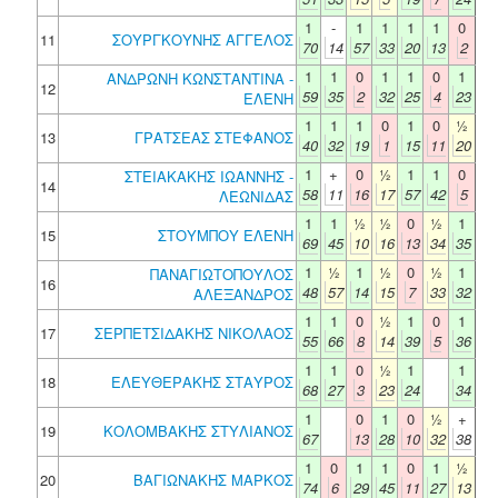
1
-
1
1
1
1
0
11
ΣΟΥΡΓΚΟΥΝΗΣ ΑΓΓΕΛΟΣ
70
14
57
33
20
13
2
1
1
0
1
1
0
1
ΑΝΔΡΩΝΗ ΚΩΝΣΤΑΝΤΙΝΑ -
12
59
35
2
32
25
4
23
ΕΛΕΝΗ
1
1
1
0
1
0
½
13
ΓΡΑΤΣΕΑΣ ΣΤΕΦΑΝΟΣ
40
32
19
1
15
11
20
1
+
0
½
1
1
0
ΣΤΕΙΑΚΑΚΗΣ ΙΩΑΝΝΗΣ -
14
58
11
16
17
57
42
5
ΛΕΩΝΙΔΑΣ
1
1
½
½
0
½
1
15
ΣΤΟΥΜΠΟΥ ΕΛΕΝΗ
69
45
10
16
13
34
35
1
½
1
½
0
½
1
ΠΑΝΑΓΙΩΤΟΠΟΥΛΟΣ
16
48
57
14
15
7
33
32
ΑΛΕΞΑΝΔΡΟΣ
1
1
0
½
1
0
1
17
ΣΕΡΠΕΤΣΙΔΑΚΗΣ ΝΙΚΟΛΑΟΣ
55
66
8
14
39
5
36
1
1
0
½
1
1
18
ΕΛΕΥΘΕΡΑΚΗΣ ΣΤΑΥΡΟΣ
68
27
3
23
24
34
1
0
1
0
½
+
19
ΚΟΛΟΜΒΑΚΗΣ ΣΤΥΛΙΑΝΟΣ
67
13
28
10
32
38
1
0
1
1
0
1
½
20
ΒΑΓΙΩΝΑΚΗΣ ΜΑΡΚΟΣ
74
6
29
45
11
27
13