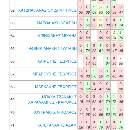
0
0
1
½
1
0
0
62
ΧΑΤΖΗΑΘΑΝΑΣΙΟΥ ΔΗΜΗΤΡΙΟΣ
35
68
69
63
55
38
41
0
1
0
½
0
0
1
63
ΜΑΤΘΑΙΑΚΗ ΝΕΦΕΛΗ
9
56
35
62
38
61
74
0
0
0
0
½
1
64
ΜΠΙΝΙΧΑΚΗΣ ΜΙΧΑΗΛ
32
50
59
66
74
79
0
1
0
1
0
0
0
65
ΦΟΙΝΙΚΙΑΝΑΚΗ ΣΤΥΛΙΑΝΗ
4
76
22
61
26
47
45
0
0
1
0
-
66
ΧΑΙΡΕΤΗΣ ΓΕΩΡΓΙΟΣ
17
45
64
36
55
0
0
1
0
1
0
0
67
ΜΠΑΡΟΥΤΗΣ ΓΕΩΡΓΙΟΣ
19
38
78
29
71
48
49
0
1
0
0
0
0
68
ΜΑΡΚΑΚΗΣ ΓΕΩΡΓΙΟΣ
18
62
34
47
54
56
0
0
0
0
1
1
0
ΜΠΑΧΛΙΤΖΑΝΑΚΗΣ
69
15
30
62
51
79
78
46
ΧΑΡΑΛΑΜΠΟΣ - ΚΑΡΟΛΟΣ
0
0
0
0
1
1
0
70
ΚΟΥΤΡΑΚΗΣ ΝΙΚΟΛΑΟΣ
11
58
40
56
80
76
54
0
0
0
1
0
0
1
71
ΚΑΠΕΤΑΝΑΚΗΣ ΑΔΑΜ
28
49
77
79
67
55
76