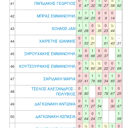
0
1
0
1
0
½
1
41
ΠΑΠΙΔΑΚΗΣ ΓΕΩΡΓΙΟΣ
5
47
32
76
27
58
62
1
1
1
0
0
0
42
ΜΠΡΑΣ ΕΜΜΑΝΟΥΗΛ
50
34
23
6
9
14
1
1
0
½
0
½
43
SCHADD JAN
49
28
6
35
23
44
0
1
½
1
½
-
44
ΧΑΙΡΕΤΗΣ ΙΩΑΝΝΗΣ
1
53
21
61
43
31
1
0
1
0
0
1
45
ΞΗΡΟΥΧΑΚΗΣ ΕΜΜΑΝΟΥΗΛ
38
15
66
20
37
65
0
1
½
½
0
0
1
46
ΚΟΥΤΣΟΥΡΑΚΗΣ ΕΜΜΑΝΟΥΗΛ
6
74
60
26
22
31
69
0
0
1
1
0
1
0
47
ΣΑΡΙΔΑΚΗ ΜΑΡΙΑ
23
41
79
68
34
65
30
0
1
0
1
1
0
ΤΣΕΛΟΣ ΑΛΕΞΑΝΔΡΟΣ -
48
16
80
53
78
67
25
ΠΟΛΥΒΙΟΣ
0
1
0
1
0
1
49
ΔΑΓΚΩΝΑΚΗ ΑΝΤΩΝΙΑ
43
71
27
54
30
67
0
1
0
1
1
50
ΔΑΓΚΩΝΑΚΗ ΑΣΠΑΣΙΑ
42
64
24
77
59
0
½
0
1
½
1
0