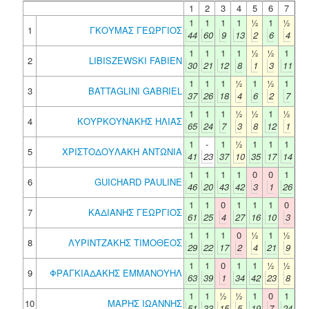
1
2
3
4
5
6
7
1
1
1
1
½
1
½
1
ΓΚΟΥΜΑΣ ΓΕΩΡΓΙΟΣ
44
60
9
13
2
6
4
1
1
1
1
½
½
1
2
LIBISZEWSKI FABIEN
30
21
12
8
1
3
11
1
1
1
½
1
½
1
3
BATTAGLINI GABRIEL
37
26
18
4
6
2
7
1
1
1
½
½
1
½
4
ΚΟΥΡΚΟΥΝΑΚΗΣ ΗΛΙΑΣ
65
24
7
3
8
12
1
1
-
1
½
1
1
1
5
ΧΡΙΣΤΟΔΟΥΛΑΚΗ ΑΝΤΩΝΙΑ
41
23
37
10
35
17
14
1
1
1
1
0
0
1
6
GUICHARD PAULINE
46
20
43
42
3
1
26
1
1
0
1
1
1
0
7
ΚΑΔΙΑΝΗΣ ΓΕΩΡΓΙΟΣ
61
25
4
27
16
10
3
1
1
1
0
½
1
½
8
ΛΥΡΙΝΤΖΑΚΗΣ ΤΙΜΟΘΕΟΣ
29
22
17
2
4
21
9
1
1
0
1
1
½
½
9
ΦΡΑΓΚΙΑΔΑΚΗΣ ΕΜΜΑΝΟΥΗΛ
63
39
1
34
42
23
8
1
1
½
½
1
0
1
10
ΜΑΡΗΣ ΙΩΑΝΝΗΣ
51
33
15
5
19
7
24