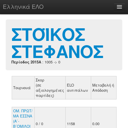
Ελληνικά ΕΛΟ
Περί
ΣΤΟΪΚΟΣ
ΣΤΕΦΑΝΟΣ
chesstu.be @ discord
Login
Περίοδος 2015A
: 1005 -> 0
Σκορ
(σε
ELO
Μεταβολή ή
Τουρνουά
αξιολογημένες
αντιπάλων
Απόδοση
παρτίδες)
ΟΜ. ΠΡΩΤ/
ΜΑ ΕΣΣΝΑ
(Α΄-
0 / 0
1158
0.00
Β΄ΟΜΙΛΟΙ